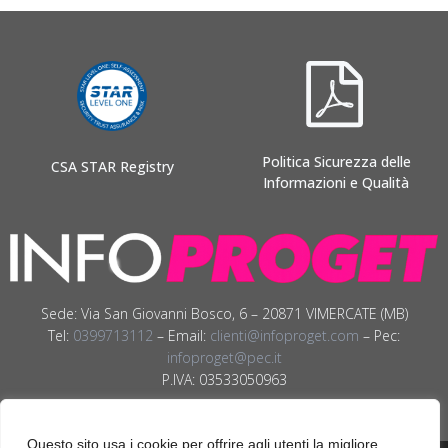
Politica Sicurezza delle
CSA STAR Registry
Informazioni e Qualità
Sede: Via San Giovanni Bosco, 6 – 20871 VIMERCATE (MB)
Tel:
0399713112
– Email:
clienti@infoproget.com
– Pec:
infoproget@pec.it
P.IVA: 03533050963
Questo sito usa i cookie per offrire agli utenti la migliore