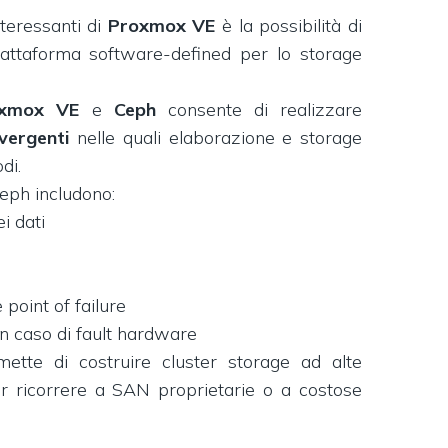
nteressanti di
Proxmox VE
è la possibilità di
iattaforma software-defined per lo storage
oxmox VE
e
Ceph
consente di realizzare
vergenti
nelle quali elaborazione e storage
di.
Ceph includono:
i dati
 point of failure
in caso di fault hardware
ette di costruire cluster storage ad alte
r ricorrere a SAN proprietarie o a costose