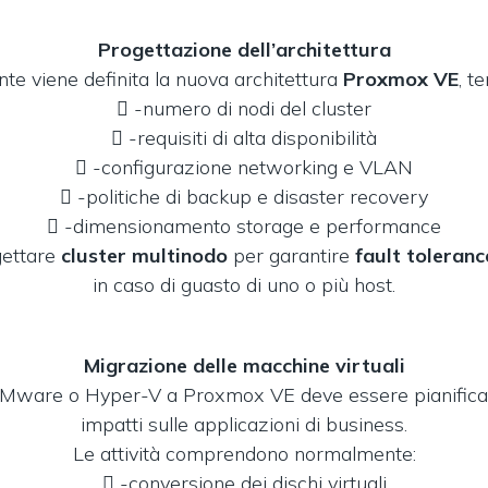
Progettazione dell’architettura
e viene definita la nuova architettura
Proxmox VE
, t
 -numero di nodi del cluster
 -requisiti di alta disponibilità
 -configurazione networking e VLAN
 -politiche di backup e disaster recovery
 -dimensionamento storage e performance
gettare
cluster multinodo
per garantire
fault toleran
in caso di guasto di uno o più host.
Migrazione delle macchine virtuali
Mware o Hyper-V a Proxmox VE deve essere pianificat
impatti sulle applicazioni di business.
Le attività comprendono normalmente:
 -conversione dei dischi virtuali