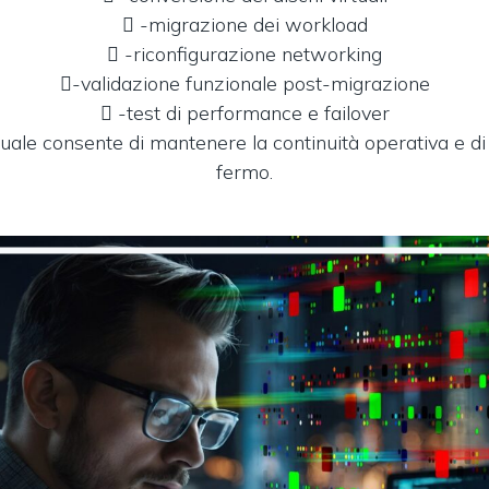
 -migrazione dei workload
 -riconfigurazione networking
-validazione funzionale post-migrazione
 -test di performance e failover
ale consente di mantenere la continuità operativa e di r
fermo.