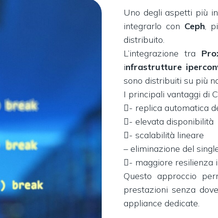
Uno degli aspetti più i
integrarlo con
Ceph
, p
distribuito.
L’integrazione tra
Pr
i
nfrastrutture ipercon
sono distribuiti su più no
I principali vantaggi di 
- replica automatica de
- elevata disponibilità
- scalabilità lineare
– eliminazione del single
- maggiore resilienza 
Questo approccio perm
prestazioni senza dove
appliance dedicate.