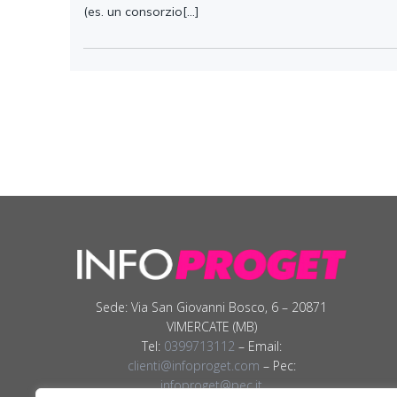
(es. un consorzio[…]
Sede: Via San Giovanni Bosco, 6 – 20871
VIMERCATE (MB)
Tel:
0399713112
– Email:
clienti@infoproget.com
– Pec:
infoproget@pec.it